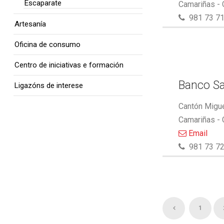
Escaparate
Camariñas -
981 73 71
Artesanía
Oficina de consumo
Centro de iniciativas e formación
Banco S
Ligazóns de interese
Cantón Migue
Camariñas -
Email
981 73 72
1