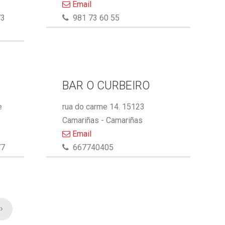
Email
73
981 73 60 55
BAR O CURBEIRO
e
rua do carme 14. 15123
Camariñas - Camariñas
Email
77
667740405