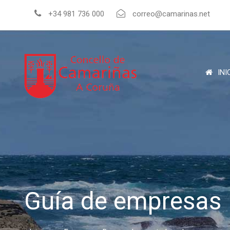
+34 981 736 000
correo@camarinas.net
INI
Guía de empresas