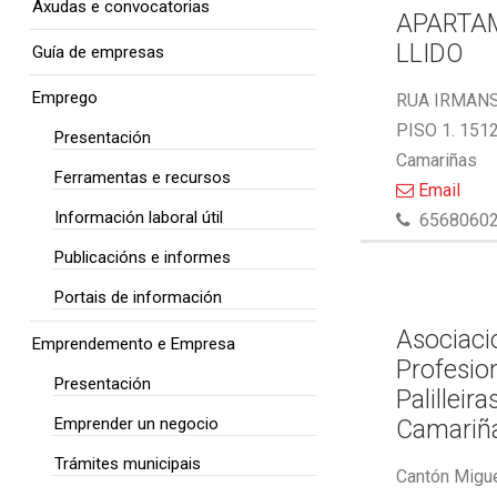
Axudas e convocatorias
APARTA
LLIDO
Guía de empresas
Emprego
RUA IRMAN
PISO 1. 151
Presentación
Camariñas
Ferramentas e recursos
Email
Información laboral útil
6568060
Publicacións e informes
Portais de información
Asociaci
Emprendemento e Empresa
Profesio
Presentación
Palilleira
Emprender un negocio
Camariñ
Trámites municipais
Cantón Migue