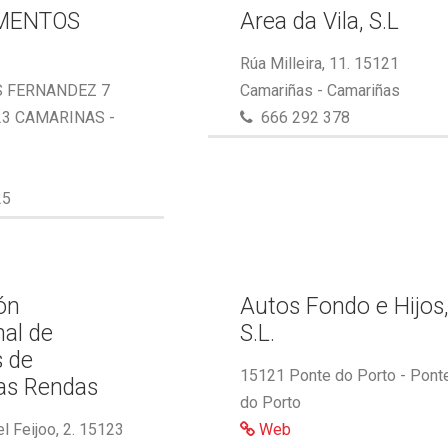
MENTOS
Area da Vila, S.L
Rúa Milleira, 11. 15121
S FERNANDEZ 7
Camariñas - Camariñas
23 CAMARINAS -
666 292 378
25
ón
Autos Fondo e Hijos
nal de
S.L.
s de
15121 Ponte do Porto - Pont
as Rendas
do Porto
l Feijoo, 2. 15123
Web