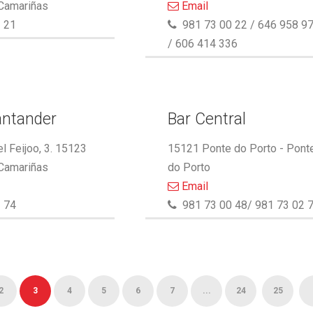
 Camariñas
Email
 21
981 73 00 22 / 646 958 9
/ 606 414 336
antander
Bar Central
l Feijoo, 3. 15123
15121 Ponte do Porto - Pont
 Camariñas
do Porto
Email
 74
981 73 00 48/ 981 73 02 
2
3
4
5
6
7
...
24
25