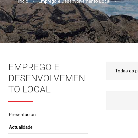
Inicio
•
Emprego e Desenvolvemento Local
•
EMPREGO E
DESENVOLVEMEN
TO LOCAL
Presentación
Actualidade