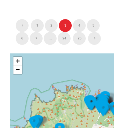
1
2
3
4
5
6
7
...
24
25
+
−