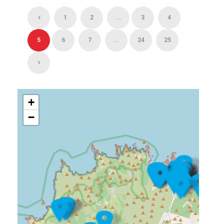
1
2
...
3
4
5
6
7
...
24
25
+
−