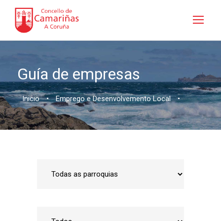
Guía de empresas
Inicio
•
Emprego e Desenvolvemento Local
•