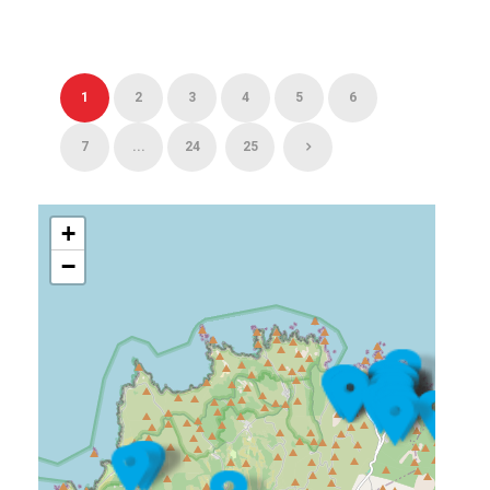
1
2
3
4
5
6
7
...
24
25
+
−