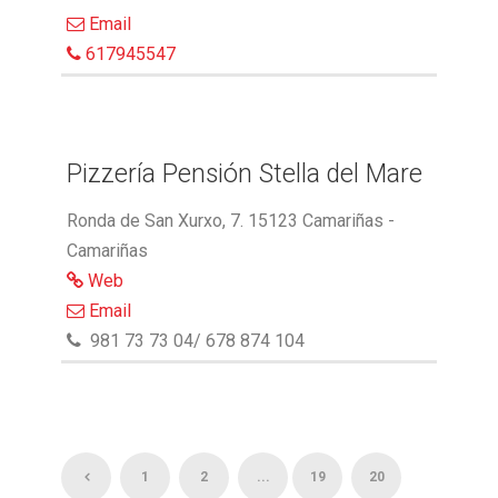
Email
617945547
Pizzería Pensión Stella del Mare
Ronda de San Xurxo, 7. 15123 Camariñas -
Camariñas
Web
Email
981 73 73 04/ 678 874 104
1
2
...
19
20