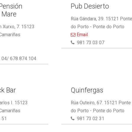
 Pensión
Pub Desierto
l Mare
Rúa Gándara, 39. 15121 Pont
 Xurxo, 7. 15123
do Porto - Ponte do Porto
 Camariñas
Email
981 73 03 07
 04/ 678 874 104
k Bar
Quinfergas
arlos I. 15123
Rúa Outeiro, 67. 15121 Ponte
 Camariñas
do Porto - Ponte do Porto
 51
981 73 02 31