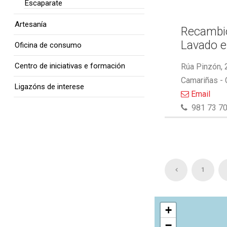
Escaparate
Artesanía
Recambio
Lavado e
Oficina de consumo
Centro de iniciativas e formación
Rúa Pinzón, 
Camariñas -
Ligazóns de interese
Email
981 73 70
1
+
−