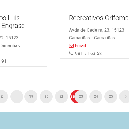
s Luis
Recreativos Grifoma
 Engrase
Avda de Cedeira, 23. 15123
22. 15123
Camariñas - Camariñas
 Camariñas
Email
981 71 63 52
 91
2
...
19
20
21
22
23
24
25