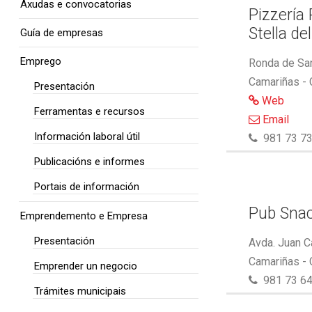
Axudas e convocatorias
Pizzería
Stella de
Guía de empresas
Emprego
Ronda de San
Camariñas -
Presentación
Web
Ferramentas e recursos
Email
Información laboral útil
981 73 73
Publicacións e informes
Portais de información
Pub Snac
Emprendemento e Empresa
Presentación
Avda. Juan C
Camariñas -
Emprender un negocio
981 73 64
Trámites municipais