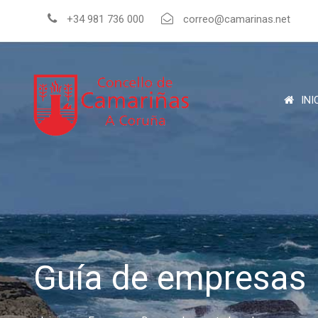
+34 981 736 000
correo@camarinas.net
INI
Guía de empresas