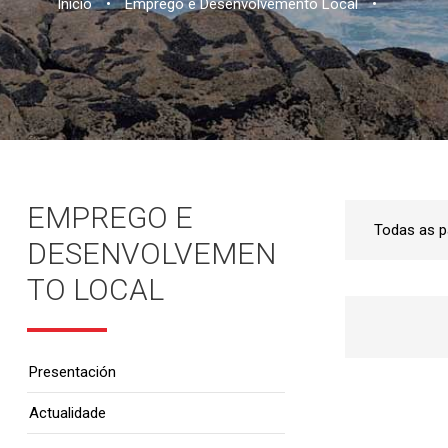
Inicio
•
Emprego e Desenvolvemento Local
•
EMPREGO E
DESENVOLVEMEN
TO LOCAL
Presentación
Actualidade