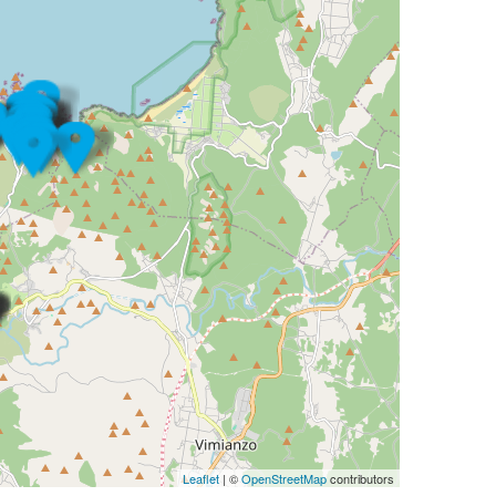
Leaflet
| ©
OpenStreetMap
contributors