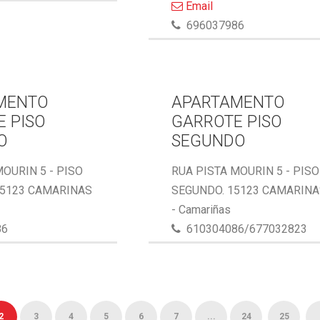
Email
696037986
MENTO
APARTAMENTO
 PISO
GARROTE PISO
O
SEGUNDO
MOURIN 5 - PISO
RUA PISTA MOURIN 5 - PISO
15123 CAMARINAS
SEGUNDO. 15123 CAMARIN
- Camariñas
86
610304086/677032823
2
3
4
5
6
7
...
24
25