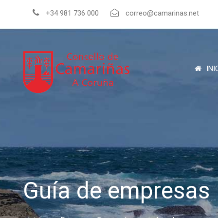
+34 981 736 000
correo@camarinas.net
INI
Guía de empresas