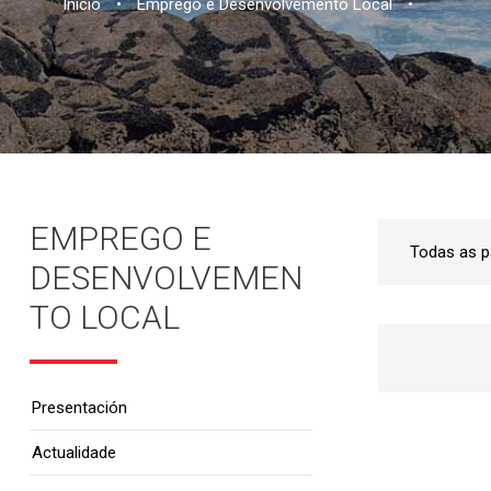
Inicio
•
Emprego e Desenvolvemento Local
•
EMPREGO E
DESENVOLVEMEN
TO LOCAL
Presentación
Actualidade