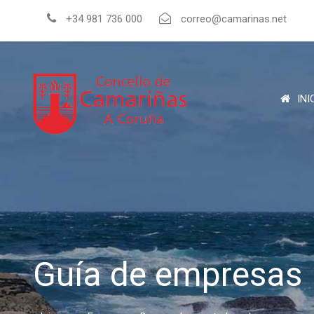
+34 981 736 000
correo@camarinas.net
INI
Guía de empresas