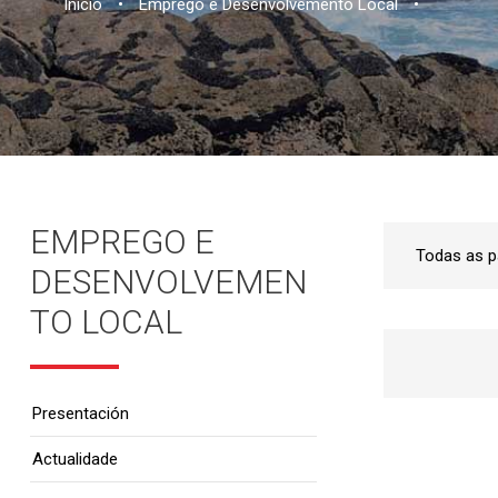
Inicio
•
Emprego e Desenvolvemento Local
•
EMPREGO E
DESENVOLVEMEN
TO LOCAL
Presentación
Actualidade