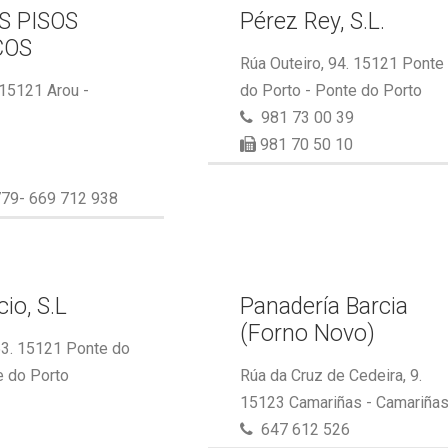
S PISOS
Pérez Rey, S.L.
COS
Rúa Outeiro, 94. 15121 Ponte
 15121 Arou -
do Porto - Ponte do Porto
981 73 00 39
981 70 50 10
79- 669 712 938
io, S.L
Panadería Barcia
(Forno Novo)
53. 15121 Ponte do
e do Porto
Rúa da Cruz de Cedeira, 9.
15123 Camariñas - Camariña
647 612 526