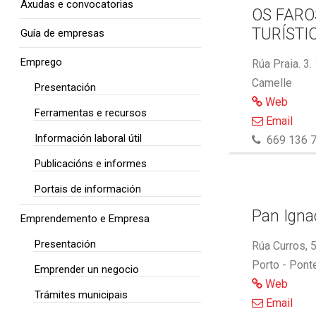
Axudas e convocatorias
OS FARO
TURÍSTI
Guía de empresas
Emprego
Rúa Praia. 3.
Camelle
Presentación
Web
Ferramentas e recursos
Email
Información laboral útil
669 136 7
Publicacións e informes
Portais de información
Pan Ignac
Emprendemento e Empresa
Presentación
Rúa Curros, 
Porto - Pont
Emprender un negocio
Web
Trámites municipais
Email