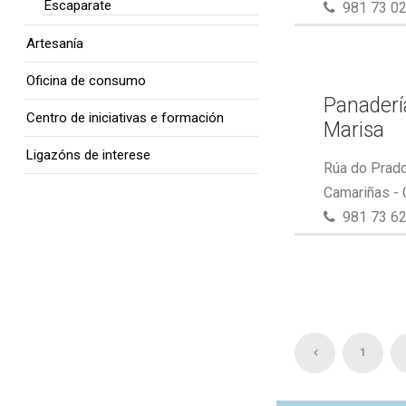
Escaparate
981 73 02
Artesanía
Oficina de consumo
Panaderí
Centro de iniciativas e formación
Marisa
Ligazóns de interese
Rúa do Prado
Camariñas -
981 73 62
1