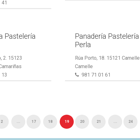
 41
a Pastelería
Panadería Pastelería
Perla
, 2. 15123
Rúa Porto, 18. 15121 Camelle
 Camariñas
Camelle
 13
981 71 01 61
2
...
17
18
19
20
21
...
24