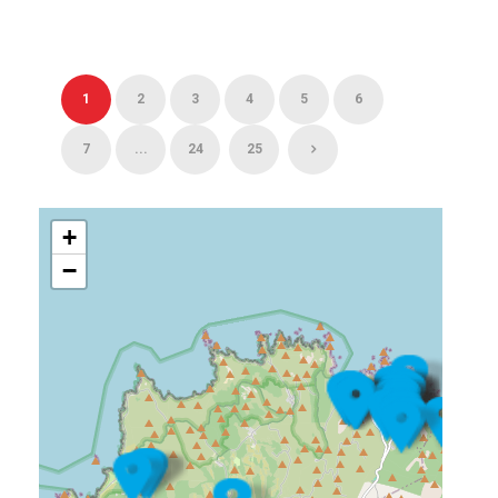
1
2
3
4
5
6
7
...
24
25
+
−