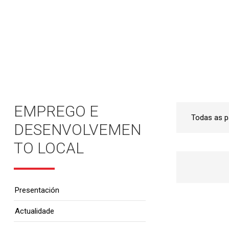
Inicio
•
Emprego e Desenvolvemento Local
•
EMPREGO E
DESENVOLVEMEN
TO LOCAL
Presentación
Actualidade