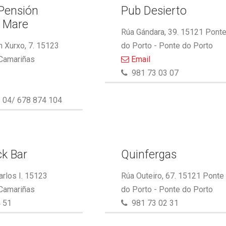
 Pensión
Pub Desierto
l Mare
Rúa Gándara, 39. 15121 Pont
 Xurxo, 7. 15123
do Porto - Ponte do Porto
 Camariñas
Email
981 73 03 07
 04/ 678 874 104
k Bar
Quinfergas
arlos I. 15123
Rúa Outeiro, 67. 15121 Ponte
 Camariñas
do Porto - Ponte do Porto
 51
981 73 02 31