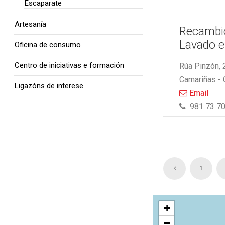
Escaparate
Artesanía
Recambio
Lavado e
Oficina de consumo
Centro de iniciativas e formación
Rúa Pinzón, 
Camariñas -
Ligazóns de interese
Email
981 73 70
1
+
−