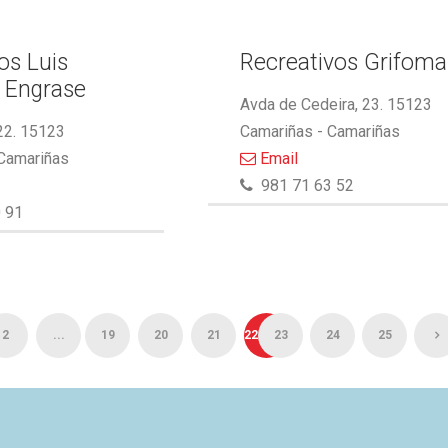
s Luis
Recreativos Grifoma
 Engrase
Avda de Cedeira, 23. 15123
22. 15123
Camariñas - Camariñas
 Camariñas
Email
981 71 63 52
 91
2
...
19
20
21
22
23
24
25