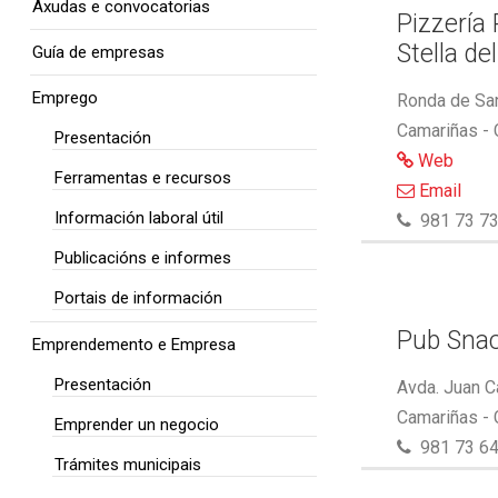
Axudas e convocatorias
Pizzería
Stella de
Guía de empresas
Emprego
Ronda de San
Camariñas -
Presentación
Web
Ferramentas e recursos
Email
Información laboral útil
981 73 73
Publicacións e informes
Portais de información
Pub Snac
Emprendemento e Empresa
Presentación
Avda. Juan C
Camariñas -
Emprender un negocio
981 73 64
Trámites municipais