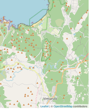
Leaflet
| ©
OpenStreetMap
contributors