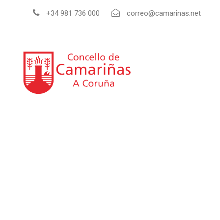
+34 981 736 000
correo@camarinas.net
INI
Guía de empresas