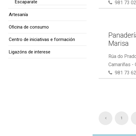
Escaparate
981 73 02
Artesanía
Oficina de consumo
Panaderí
Centro de iniciativas e formación
Marisa
Ligazóns de interese
Rúa do Prado
Camariñas -
981 73 62
1