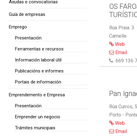
Axudas e convocatorias
OS FARO
TURÍSTI
Guía de empresas
Emprego
Rúa Praia. 3.
Camelle
Presentación
Web
Ferramentas e recursos
Email
Información laboral útil
669 136 7
Publicacións e informes
Portais de información
Pan Ignac
Emprendemento e Empresa
Presentación
Rúa Curros, 
Porto - Pont
Emprender un negocio
Web
Trámites municipais
Email