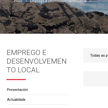
Inicio
•
Emprego e Desenvolvemento Local
•
EMPREGO E
DESENVOLVEMEN
TO LOCAL
Presentación
Actualidade