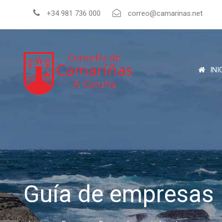
+34 981 736 000
correo@camarinas.net
INI
Guía de empresas