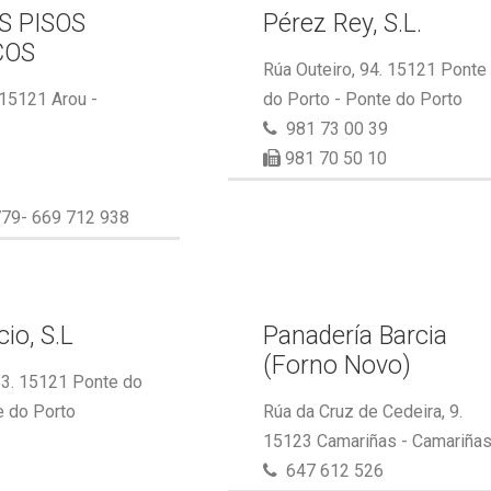
S PISOS
Pérez Rey, S.L.
COS
Rúa Outeiro, 94. 15121 Ponte
 15121 Arou -
do Porto - Ponte do Porto
981 73 00 39
981 70 50 10
79- 669 712 938
io, S.L
Panadería Barcia
(Forno Novo)
53. 15121 Ponte do
e do Porto
Rúa da Cruz de Cedeira, 9.
15123 Camariñas - Camariña
647 612 526