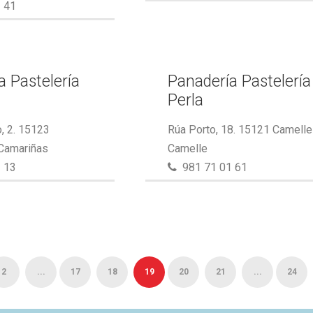
 41
a Pastelería
Panadería Pastelería
Perla
, 2. 15123
Rúa Porto, 18. 15121 Camelle
 Camariñas
Camelle
 13
981 71 01 61
2
...
17
18
19
20
21
...
24