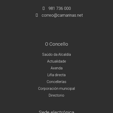
981 736 000
correo@camarinas.net
O Concello
Saúdo da Alcaldía
Actualidade
Axenda
Liña directa
Concellerías
Corporación municipal
Directorio
Sede electrónica