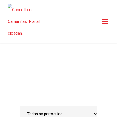
Guía de empresas
Inicio
•
Emprego e Desenvolvemento Local
•