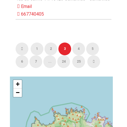
Email
667740405
1
2
3
4
5
6
7
...
24
25
+
−