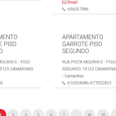
Email
696037986
MENTO
APARTAMENTO
 PISO
GARROTE PISO
O
SEGUNDO
MOURIN 5 - PISO
RUA PISTA MOURIN 5 - PISO
15123 CAMARINAS
SEGUNDO. 15123 CAMARIN
- Camariñas
86
610304086/677032823
2
3
4
5
6
7
...
24
25