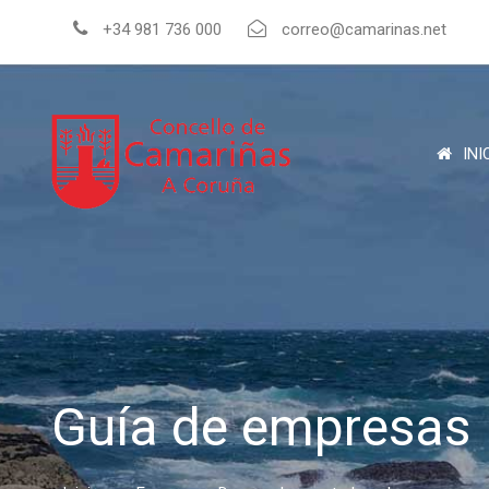
+34 981 736 000
correo@camarinas.net
INI
Guía de empresas