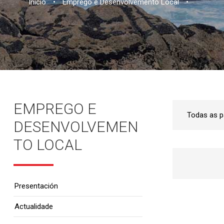
Inicio
•
Emprego e Desenvolvemento Local
•
EMPREGO E
DESENVOLVEMEN
TO LOCAL
Presentación
Actualidade