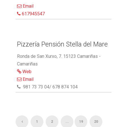
Email
617945547
Pizzería Pensión Stella del Mare
Ronda de San Xurxo, 7. 15123 Camariñas -
Camariñas
Web
Email
981 73 73 04/ 678 874 104
1
2
...
19
20