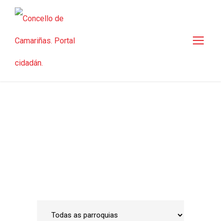
Guía de empresas
Inicio
•
Emprego e Desenvolvemento Local
•