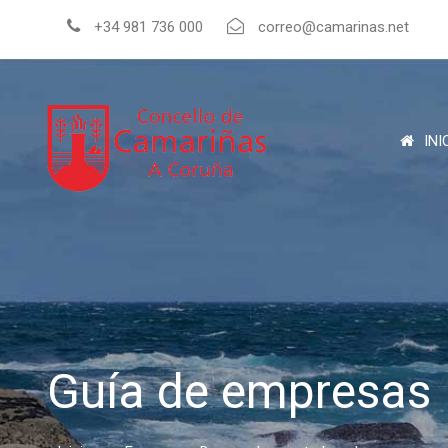
+34 981 736 000
correo@camarinas.net
INI
Guía de empresas