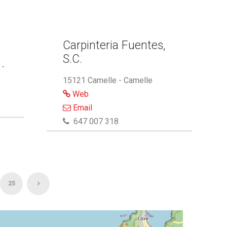
Carpinteria Fuentes,
S.C.
 -
15121 Camelle - Camelle
Web
Email
647 007 318
25