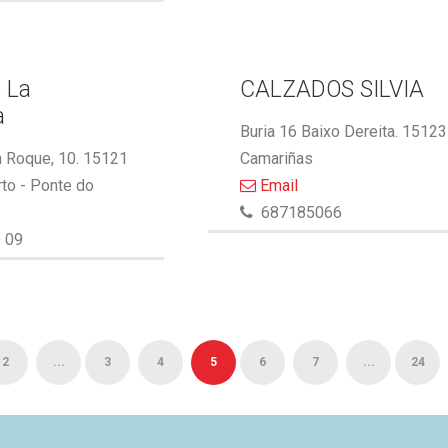
 La
CALZADOS SILVIA
a
Buria 16 Baixo Dereita. 15123
 Roque, 10. 15121
Camariñas
to - Ponte do
Email
687185066
 09
2
...
3
4
5
6
7
...
24