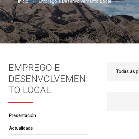
Inicio
•
Emprego e Desenvolvemento Local
•
EMPREGO E
DESENVOLVEMEN
TO LOCAL
Presentación
Actualidade