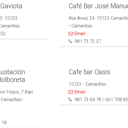
 Gaviota
Café Bar José Manu
13. 15123
Rúa Areal, 24. 15123 Camariñ
 Camariñas
- Camariñas
552
Email
981 73 72 37
ustación
Cafe bar Oasis
Bolboreta
15123 - Camariñas
io Feijoo, 7 Bajo
Email
 Camariñas -
981 73 64 78 / 661 708 8
 18