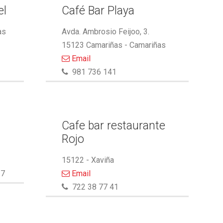
el
Café Bar Playa
as
Avda. Ambrosio Feijoo, 3.
15123 Camariñas - Camariñas
Email
981 736 141
Cafe bar restaurante
Rojo
15122 - Xaviña
27
Email
722 38 77 41