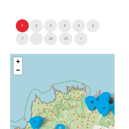
1
2
3
4
5
6
7
...
24
25
+
−