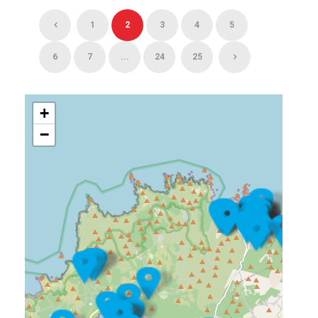
1
2
3
4
5
6
7
...
24
25
+
−