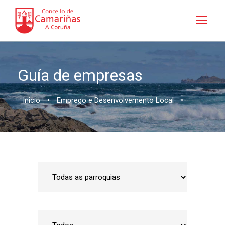
Guía de empresas
Inicio
•
Emprego e Desenvolvemento Local
•