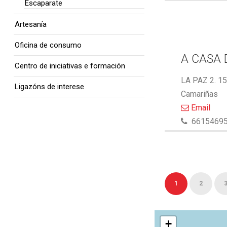
Escaparate
Artesanía
Oficina de consumo
A CASA 
Centro de iniciativas e formación
LA PAZ 2. 1
Ligazóns de interese
Camariñas
Email
6615469
1
2
+