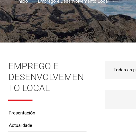
Inicio
•
Emprego e Desenvolvemento Local
•
EMPREGO E
DESENVOLVEMEN
TO LOCAL
Presentación
Actualidade