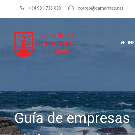
+34 981 736 000
correo@camarinas.net
INI
Guía de empresas