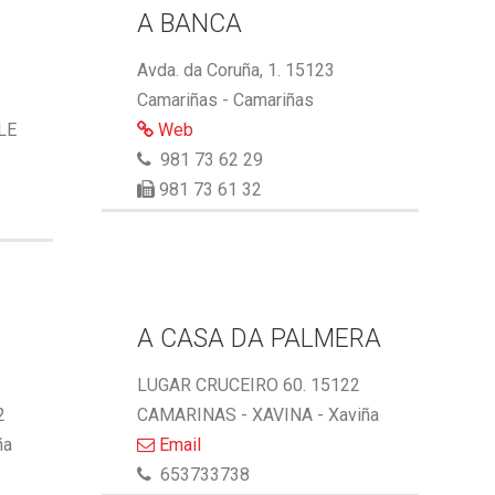
A BANCA
Avda. da Coruña, 1. 15123
Camariñas - Camariñas
LE
Web
981 73 62 29
981 73 61 32
A CASA DA PALMERA
LUGAR CRUCEIRO 60. 15122
2
CAMARINAS - XAVINA - Xaviña
ña
Email
653733738