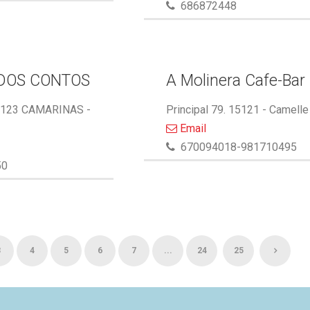
686872448
DOS CONTOS
A Molinera Cafe-Bar
5123 CAMARINAS -
Principal 79. 15121 - Camelle
Email
670094018-981710495
50
3
4
5
6
7
...
24
25