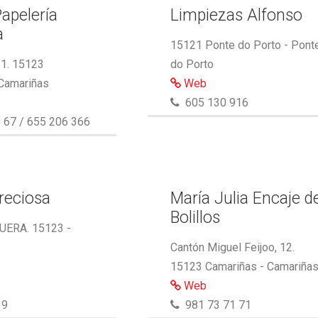
Papelería
Limpiezas Alfonso
a
15121 Ponte do Porto - Pont
11. 15123
do Porto
 Camariñas
Web
605 130 916
 67 / 655 206 366
reciosa
María Julia Encaje d
Bolillos
ERA. 15123 -
Cantón Miguel Feijoo, 12.
15123 Camariñas - Camariña
Web
39
981 73 71 71