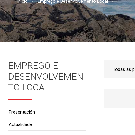
Inicio
•
Emprego e Desenvolvemento Local
•
EMPREGO E
DESENVOLVEMEN
TO LOCAL
Presentación
Actualidade