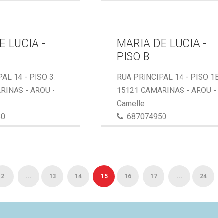
E LUCIA -
MARIA DE LUCIA -
PISO B
AL 14 - PISO 3.
RUA PRINCIPAL 14 - PISO 1B
RINAS - AROU -
15121 CAMARINAS - AROU -
Camelle
50
687074950
2
...
13
14
15
16
17
...
24