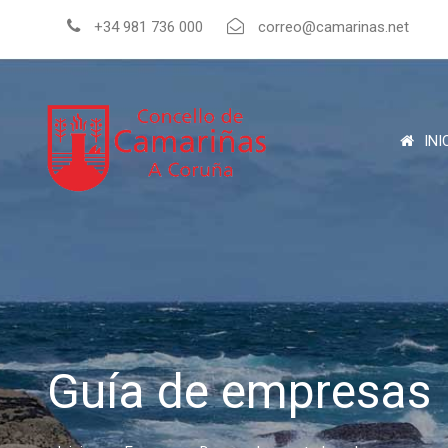
+34 981 736 000
correo@camarinas.net
INI
Guía de empresas