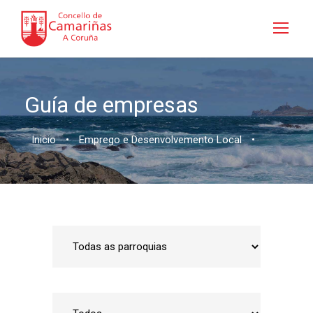
Guía de empresas
Inicio
•
Emprego e Desenvolvemento Local
•