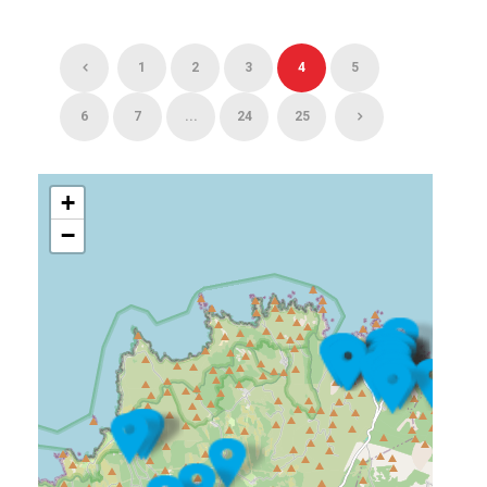
1
2
3
4
5
6
7
...
24
25
+
−