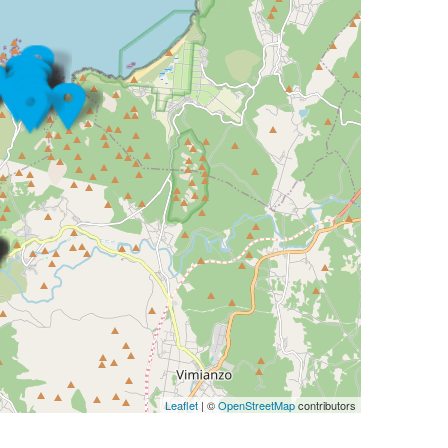
Leaflet
| ©
OpenStreetMap
contributors