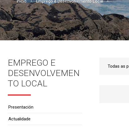
Inicio
•
Emprego e Desenvolvemento Local
•
EMPREGO E
DESENVOLVEMEN
TO LOCAL
Presentación
Actualidade