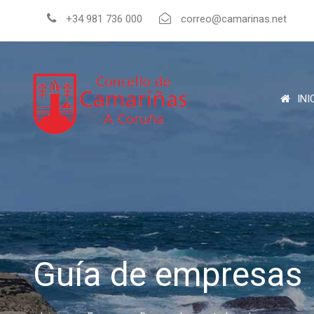
+34 981 736 000
correo@camarinas.net
INI
Guía de empresas