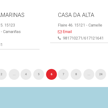
AMARINAS
CASA DA ALTA
5. 15123
Flaire 46. 15121 - Camelle
- Camariñas
Email
981710271/617121641
81
2
...
4
5
6
7
8
...
24