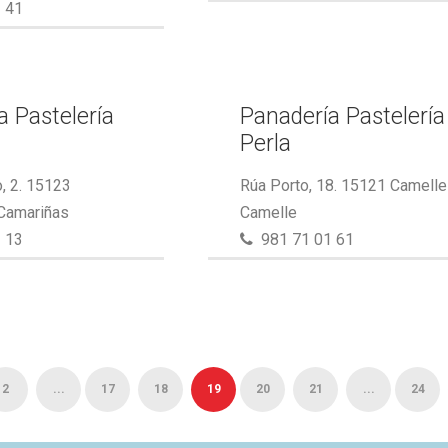
 41
a Pastelería
Panadería Pastelería
Perla
, 2. 15123
Rúa Porto, 18. 15121 Camelle
 Camariñas
Camelle
 13
981 71 01 61
2
...
17
18
19
20
21
...
24