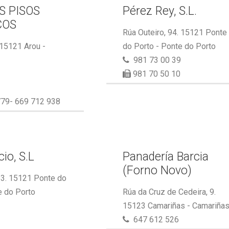
S PISOS
Pérez Rey, S.L.
COS
Rúa Outeiro, 94. 15121 Ponte
 15121 Arou -
do Porto - Ponte do Porto
981 73 00 39
981 70 50 10
79- 669 712 938
io, S.L
Panadería Barcia
(Forno Novo)
53. 15121 Ponte do
e do Porto
Rúa da Cruz de Cedeira, 9.
15123 Camariñas - Camariña
647 612 526