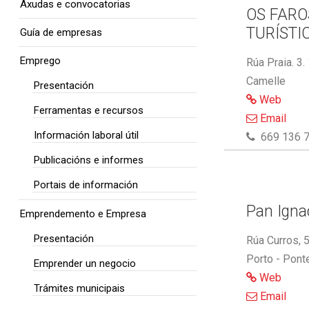
Axudas e convocatorias
OS FARO
TURÍSTI
Guía de empresas
Emprego
Rúa Praia. 3.
Camelle
Presentación
Web
Ferramentas e recursos
Email
Información laboral útil
669 136 7
Publicacións e informes
Portais de información
Pan Ignac
Emprendemento e Empresa
Presentación
Rúa Curros, 
Porto - Pont
Emprender un negocio
Web
Trámites municipais
Email