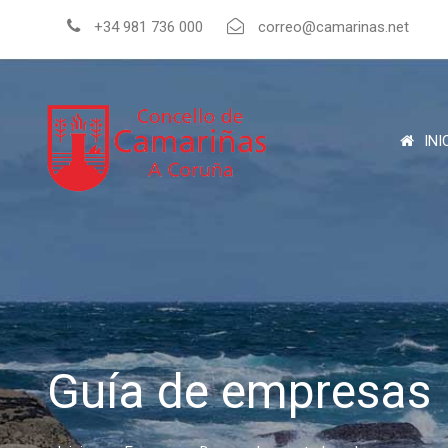
+34 981 736 000
correo@camarinas.net
INI
Guía de empresas