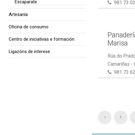
Escaparate
981 73 02
Artesanía
Oficina de consumo
Panaderí
Centro de iniciativas e formación
Marisa
Ligazóns de interese
Rúa do Prado
Camariñas -
981 73 62
1