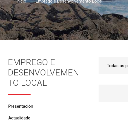
Inicio
•
Emprego e Desenvolvemento Local
•
EMPREGO E
DESENVOLVEMEN
TO LOCAL
Presentación
Actualidade