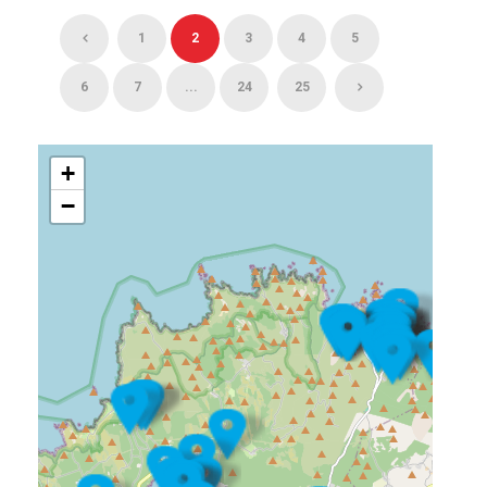
1
2
3
4
5
6
7
...
24
25
+
−