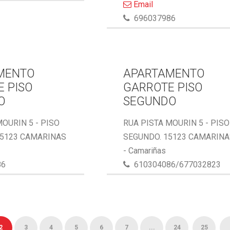
Email
696037986
MENTO
APARTAMENTO
 PISO
GARROTE PISO
O
SEGUNDO
MOURIN 5 - PISO
RUA PISTA MOURIN 5 - PISO
15123 CAMARINAS
SEGUNDO. 15123 CAMARIN
- Camariñas
86
610304086/677032823
2
3
4
5
6
7
...
24
25