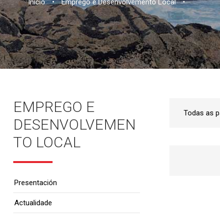
Inicio
•
Emprego e Desenvolvemento Local
•
EMPREGO E
DESENVOLVEMEN
TO LOCAL
Presentación
Actualidade