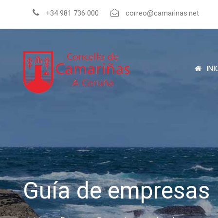
+34 981 736 000
correo@camarinas.net
INI
Guía de empresas