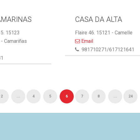
AMARINAS
CASA DA ALTA
5. 15123
Flaire 46. 15121 - Camelle
- Camariñas
Email
981710271/617121641
81
2
...
4
5
6
7
8
...
24