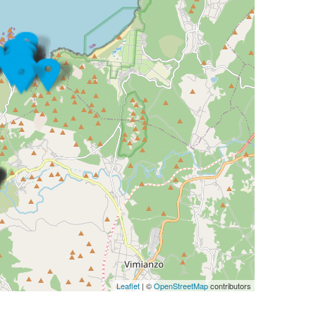
Leaflet
| ©
OpenStreetMap
contributors