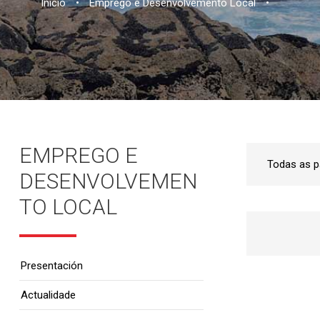
Inicio
•
Emprego e Desenvolvemento Local
•
EMPREGO E
DESENVOLVEMEN
TO LOCAL
Presentación
Actualidade