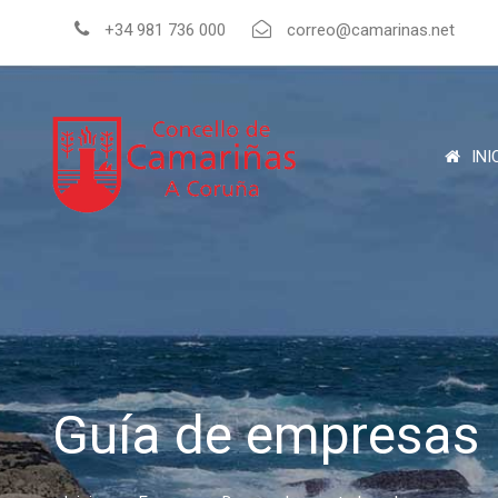
+34 981 736 000
correo@camarinas.net
INI
Guía de empresas