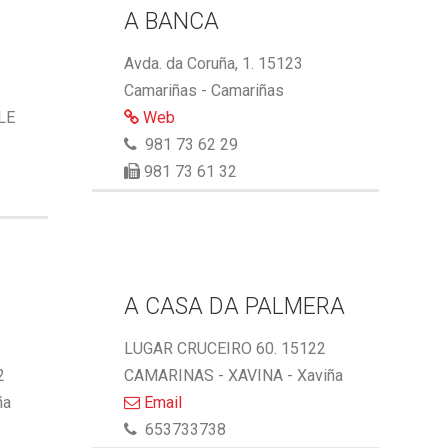
A BANCA
Avda. da Coruña, 1. 15123
Camariñas - Camariñas
LE
Web
981 73 62 29
981 73 61 32
A CASA DA PALMERA
LUGAR CRUCEIRO 60. 15122
2
CAMARINAS - XAVINA - Xaviña
ña
Email
653733738