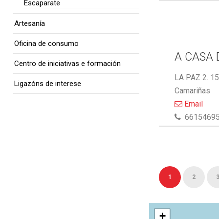
Escaparate
Artesanía
Oficina de consumo
A CASA 
Centro de iniciativas e formación
LA PAZ 2. 1
Ligazóns de interese
Camariñas
Email
6615469
1
2
+