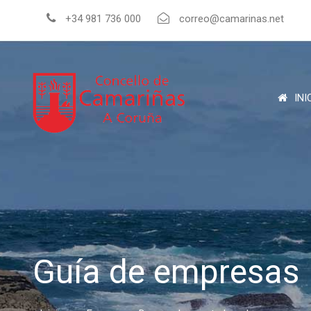
+34 981 736 000
correo@camarinas.net
INI
Guía de empresas