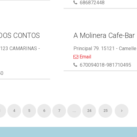
686872448
DOS CONTOS
A Molinera Cafe-Bar
5123 CAMARINAS -
Principal 79. 15121 - Camelle
Email
670094018-981710495
50
3
4
5
6
7
...
24
25