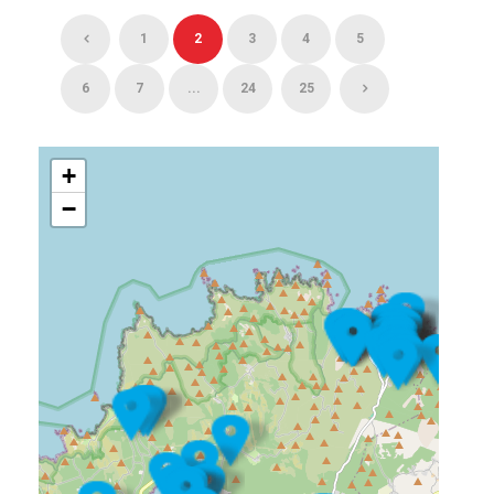
1
2
3
4
5
6
7
...
24
25
+
−