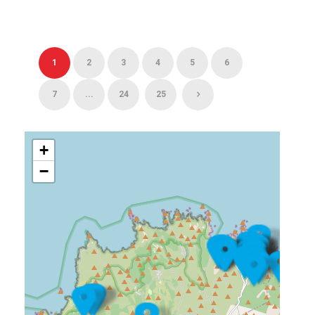
1
2
3
4
5
6
7
...
24
25
+
−