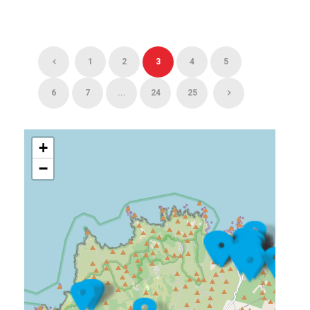
1
2
3
4
5
6
7
...
24
25
+
−