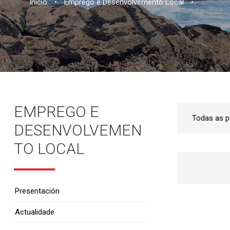
Inicio
•
Emprego e Desenvolvemento Local
•
EMPREGO E
DESENVOLVEMEN
TO LOCAL
Presentación
Actualidade