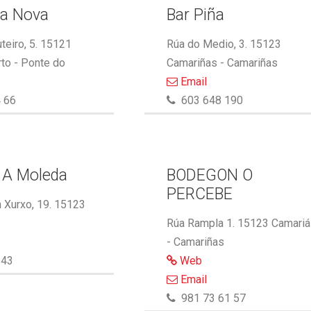
ma Nova
Bar Piña
eiro, 5. 15121
Rúa do Medio, 3. 15123
to - Ponte do
Camariñas - Camariñas
Email
 66
603 648 190
 A Moleda
BODEGON O
PERCEBE
 Xurxo, 19. 15123
Rúa Rampla 1. 15123 Camari
- Camariñas
143
Web
Email
981 73 61 57