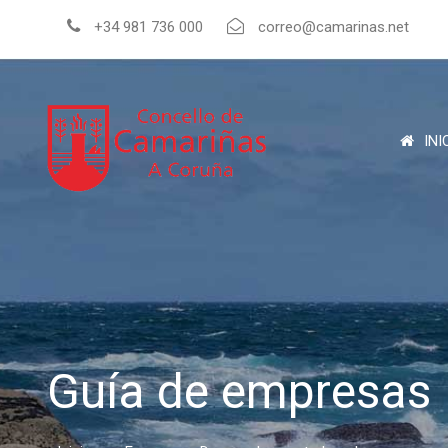
+34 981 736 000
correo@camarinas.net
INI
Guía de empresas