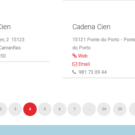
Cien
Cadena Cien
n, 2. 15123
15121 Ponte do Porto - Pont
 Camariñas
do Porto
950
Web
Email
981 73 09 44
2
3
4
5
6
7
...
24
25