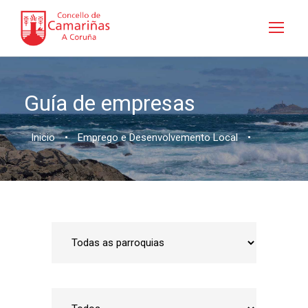
Guía de empresas
Inicio
•
Emprego e Desenvolvemento Local
•