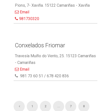
Pions, 7- Xaviña. 15122 Camariñas - Xaviña
Email
981730320
Conxelados Friomar
Travesía Muíño do Vento, 25. 15123 Camariñas
- Camariñas
Email
981 73 60 51 / 678 420 836
1
2
...
7
8