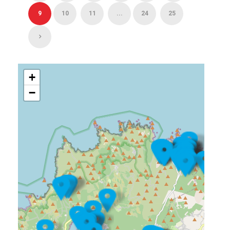
9
10
11
...
24
25
+
−