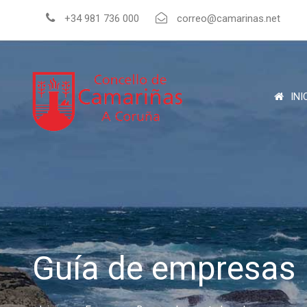
+34 981 736 000
correo@camarinas.net
INI
Guía de empresas