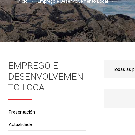
Inicio
•
Emprego e Desenvolvemento Local
•
EMPREGO E
DESENVOLVEMEN
TO LOCAL
Presentación
Actualidade