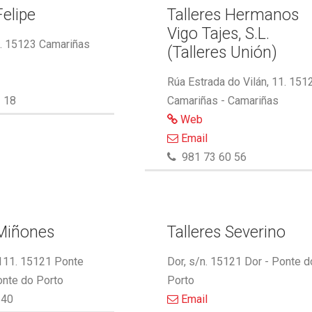
Felipe
Talleres Hermanos
Vigo Tajes, S.L.
2. 15123 Camariñas
(Talleres Unión)
Rúa Estrada do Vilán, 11. 151
 18
Camariñas - Camariñas
Web
Email
981 73 60 56
 Miñones
Talleres Severino
 111. 15121 Ponte
Dor, s/n. 15121 Dor - Ponte d
onte do Porto
Porto
340
Email