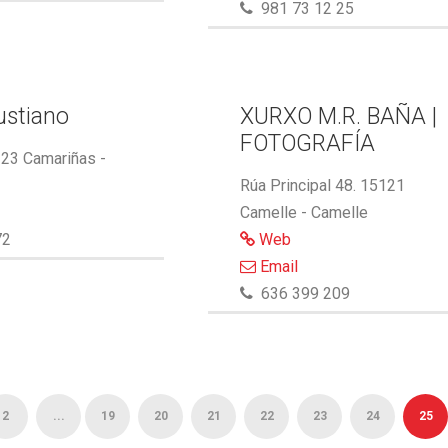
981 73 12 25
ustiano
XURXO M.R. BAÑA |
FOTOGRAFÍA
123 Camariñas -
Rúa Principal 48. 15121
Camelle - Camelle
72
Web
Email
636 399 209
2
...
19
20
21
22
23
24
25