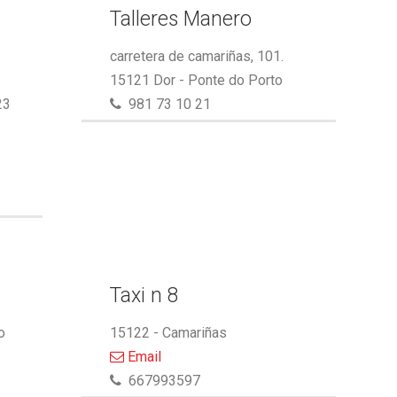
Talleres Manero
carretera de camariñas, 101.
15121 Dor - Ponte do Porto
23
981 73 10 21
Taxi n 8
o
15122 - Camariñas
Email
667993597