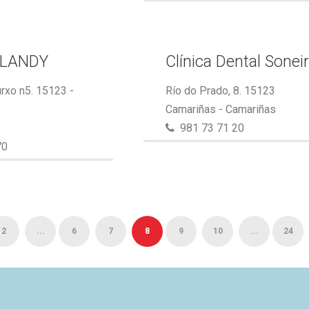
LANDY
Clínica Dental Sonei
rxo n5. 15123 -
Río do Prado, 8. 15123
Camariñas - Camariñas
981 73 71 20
70
2
...
6
7
8
9
10
...
24