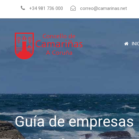
+34 981 736 000
correo@camarinas.net
INI
Guía de empresas