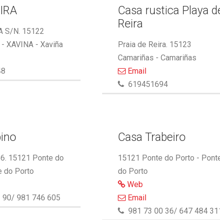
IRA
Casa rustica Playa d
Reira
 S/N. 15122
 XAVINA - Xaviña
Praia de Reira. 15123
Camariñas - Camariñas
48
Email
619451694
ino
Casa Trabeiro
66. 15121 Ponte do
15121 Ponte do Porto - Pont
e do Porto
do Porto
Web
 90/ 981 746 605
Email
981 73 00 36/ 647 484 31