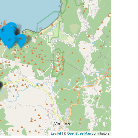
Leaflet
| ©
OpenStreetMap
contributors