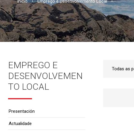
Inicio
•
Emprego e Desenvolvemento Local
•
EMPREGO E
DESENVOLVEMEN
TO LOCAL
Presentación
Actualidade