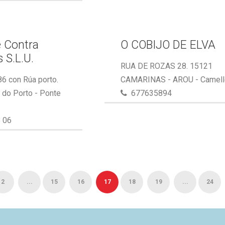
 Contra
O COBIJO DE ELVA
 S.L.U.
RUA DE ROZAS 28. 15121
86 con Rúa porto.
CAMARINAS - AROU - Camel
do Porto - Ponte
677635894
 06
2
...
15
16
17
18
19
...
24