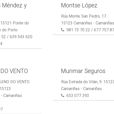
s Méndez y
Montse López
Rúa Monte San Pedro, 17.
. 15121 Ponte do
15123 Camariñas - Camariña
e do Porto
981 73 70 22 / 677 757 8
 52 / 639 543 620
64
 DO VENTO
Murimar Seguros
UINO DO VENTO
Rúa Estrada do Vilán, 9. 1512
 15123
Camariñas - Camariñas
- Camariñas
653 077 393
97