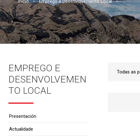
Inicio
•
Emprego e Desenvolvemento Local
•
EMPREGO E
DESENVOLVEMEN
TO LOCAL
Presentación
Actualidade