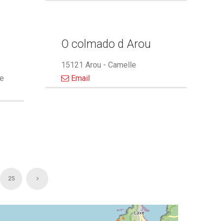
O colmado d Arou
15121 Arou - Camelle
le
Email
25