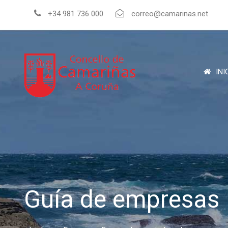
+34 981 736 000
correo@camarinas.net
INI
Guía de empresas