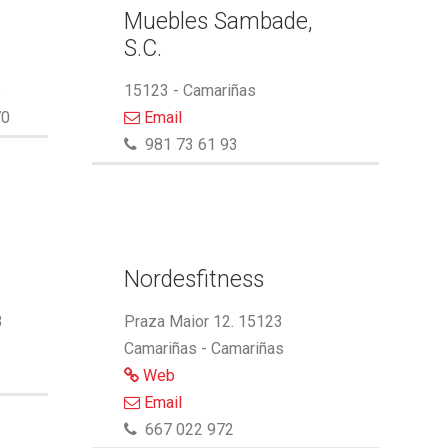
Muebles Sambade,
S.C.
s
15123 - Camariñas
70
Email
981 73 61 93
Nordesfitness
3
Praza Maior 12. 15123
Camariñas - Camariñas
Web
Email
667 022 972