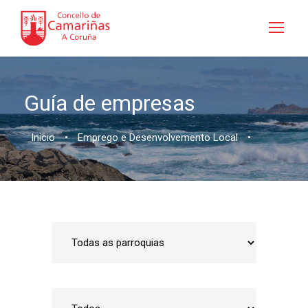
Guía de empresas
Inicio
•
Emprego e Desenvolvemento Local
•