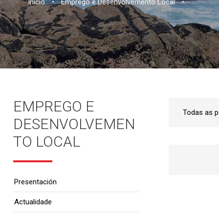
Inicio
•
Emprego e Desenvolvemento Local
•
EMPREGO E
DESENVOLVEMEN
TO LOCAL
Presentación
Actualidade