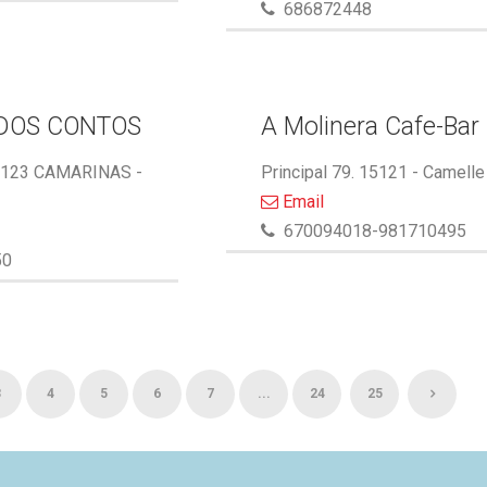
686872448
DOS CONTOS
A Molinera Cafe-Bar
5123 CAMARINAS -
Principal 79. 15121 - Camelle
Email
670094018-981710495
50
3
4
5
6
7
...
24
25