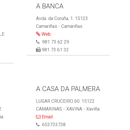
A BANCA
Avda. da Coruña, 1. 15123
Camariñas - Camariñas
LE
Web
981 73 62 29
981 73 61 32
A CASA DA PALMERA
LUGAR CRUCEIRO 60. 15122
2
CAMARINAS - XAVINA - Xaviña
ña
Email
653733738