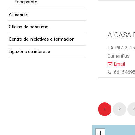
Escaparate
Artesanía
Oficina de consumo
A CASA 
Centro de iniciativas e formación
LA PAZ 2. 1
Ligazóns de interese
Camariñas
Email
6615469
1
2
+