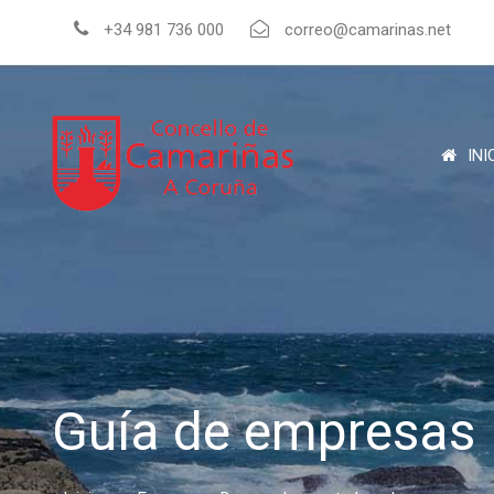
+34 981 736 000
correo@camarinas.net
INI
Guía de empresas