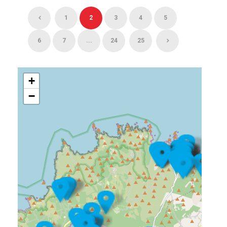
1
2
3
4
5
6
7
...
24
25
+
−