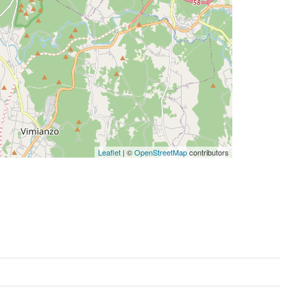
Leaflet
| ©
OpenStreetMap
contributors