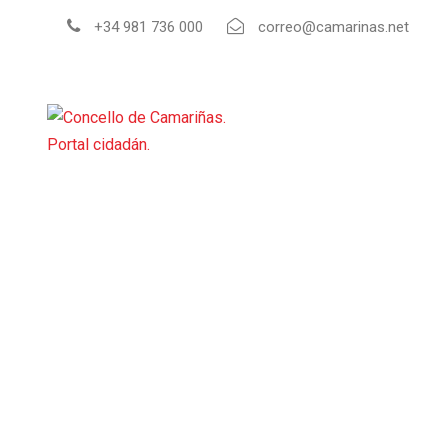
+34 981 736 000
correo@camarinas.net
INI