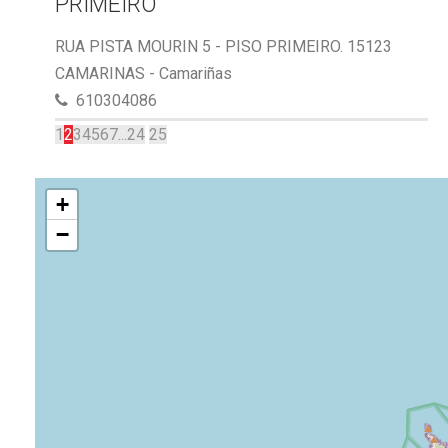
PRIMEIRO
RUA PISTA MOURIN 5 - PISO PRIMEIRO. 15123
CAMARINAS - Camariñas
610304086
1
2
3
4
5
6
7
...
24
25
+
−