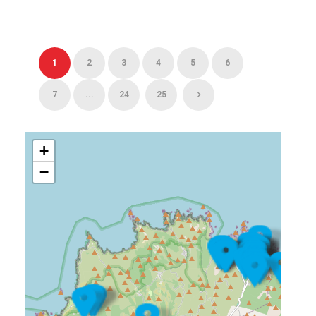
1
2
3
4
5
6
7
...
24
25
+
−