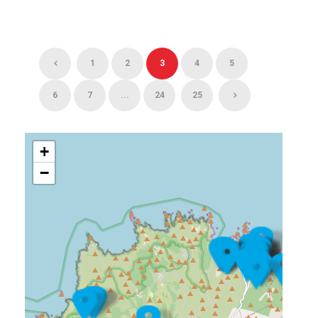
1
2
3
4
5
6
7
...
24
25
+
−