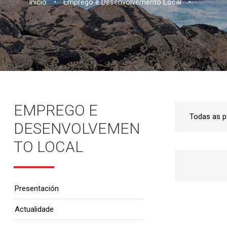
Inicio
•
Emprego e Desenvolvemento Local
•
EMPREGO E
DESENVOLVEMEN
TO LOCAL
Presentación
Actualidade