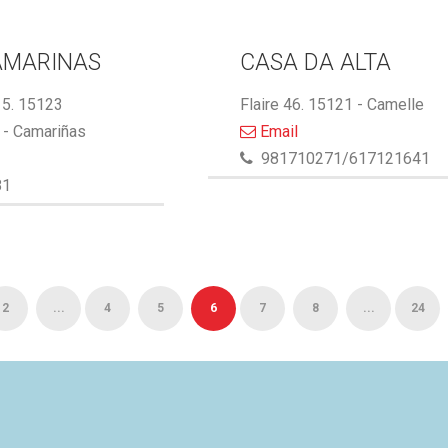
AMARINAS
CASA DA ALTA
5. 15123
Flaire 46. 15121 - Camelle
- Camariñas
Email
981710271/617121641
81
2
...
4
5
6
7
8
...
24