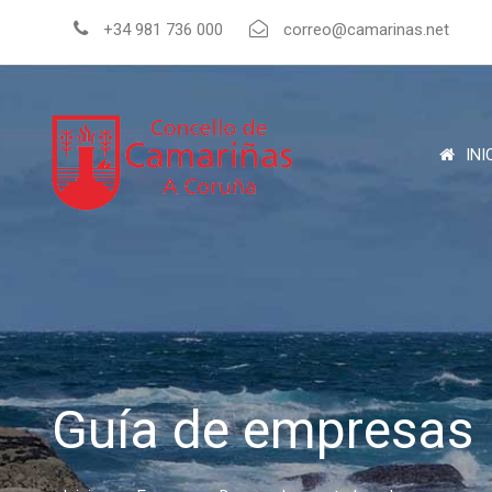
+34 981 736 000
correo@camarinas.net
INI
Guía de empresas