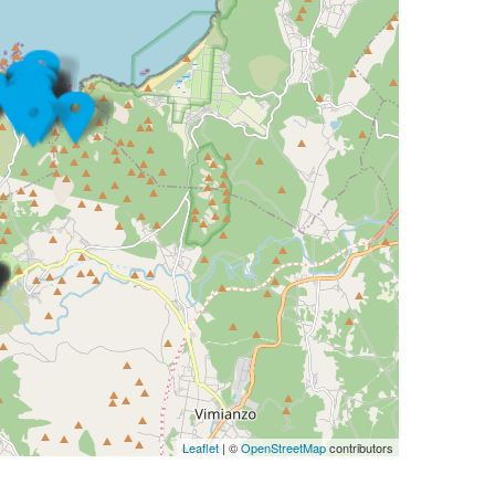
Leaflet
| ©
OpenStreetMap
contributors