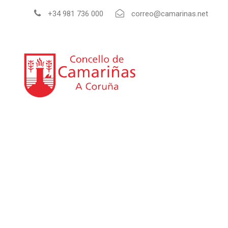
+34 981 736 000
correo@camarinas.net
INI
Guía de empresas