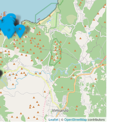
Leaflet
| ©
OpenStreetMap
contributors