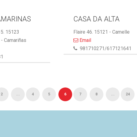
AMARINAS
CASA DA ALTA
5. 15123
Flaire 46. 15121 - Camelle
- Camariñas
Email
981710271/617121641
81
2
...
4
5
6
7
8
...
24