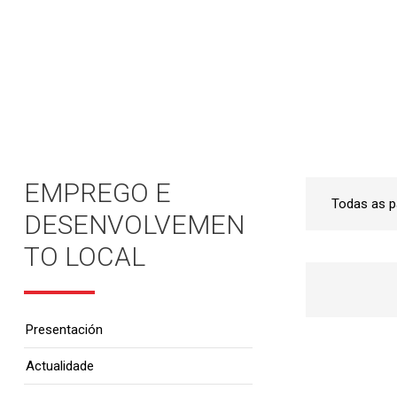
Inicio
•
Emprego e Desenvolvemento Local
•
EMPREGO E
DESENVOLVEMEN
TO LOCAL
Presentación
Actualidade