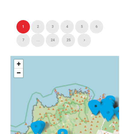
1
2
3
4
5
6
7
...
24
25
+
−