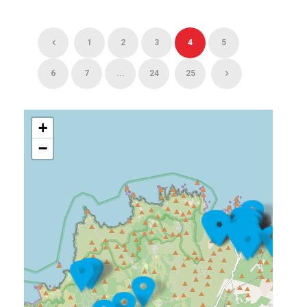
1
2
3
4
5
6
7
...
24
25
+
−