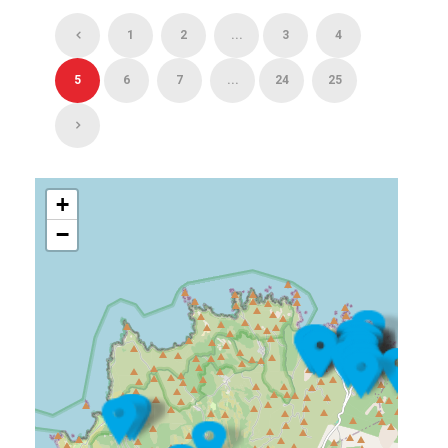
1
2
...
3
4
5
6
7
...
24
25
+
−