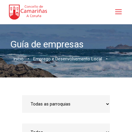
Guía de empresas
Inicio
•
Emprego e Desenvolvemento Local
•