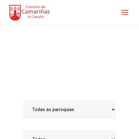
Guía de empresas
Inicio
•
Emprego e Desenvolvemento Local
•